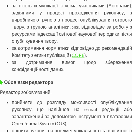
за якість комунікації з усіма учасниками (Акторами),
задіяними у процесі проходження рукопису, з
виробничою групою в процесі опублікування готового
твору, з групою аналітики, яка відповідає за роботу з
ресурсами індексації світової наукової періодики після
опублікування твору,
за дотримання норм етики відповідно до рекомендацій
Комітету з етики публікацій (
COPE
),
за дотримання вимог щодо збереження
конфіденційності даних.
Обов'язки редактора
Редактор зобов'язаний:
прийняти до розгляду можливості опублікування
рукопису, що надійшов на e-mail редакції або
завантажений за допомогою інструментів платформи
Open Journal System (OJS),
оцінити рукопис на предмет унікальності та відсутності