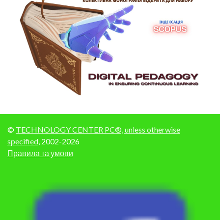
©
TECHNOLOGY CENTER PC®, unless otherwise
specified
, 2002-2026
Правила та умови