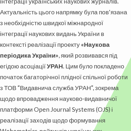
інтеграції українських наукових журналів.
Актуальність цього напрямку була пов'язана
з необхідністю швидкої міжнародної
інтеграції наукових видань України в
контексті реалізації проекту
«Наукова
періодика України»
, який розвивався під
егідою асоціації
УРАН
. Цим було покладено
початок багаторічної плідної спільної роботи
з ТОВ “Видавнича служба УРАН”, зокрема
щодо впровадження науково-видавничої
платформи Open Journal Systems (OJS) і
реалізації заходів щодо формування
Webometrics-рейтингів українських