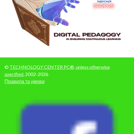
©
TECHNOLOGY CENTER PC®, unless otherwise
specified
, 2002-2026
Правила та умови