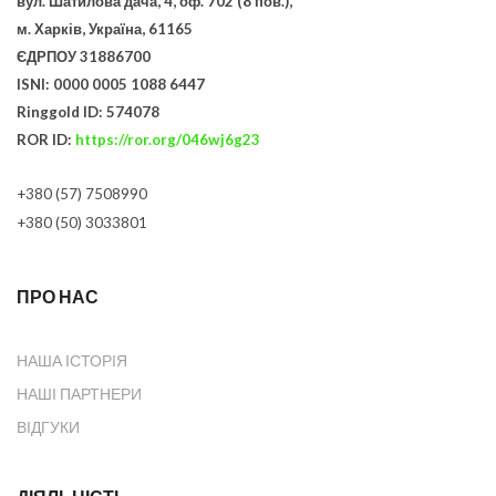
вул. Шатилова дача, 4, оф. 702 (8 пов.),
м. Харків, Україна, 61165
ЄДРПОУ 31886700
ISNI: 0000 0005 1088 6447
Ringgold ID: 574078
ROR ID:
https://ror.org/046wj6g23
+380 (57) 7508990
+380 (50) 3033801
ПРО НАС
НАША ІСТОРІЯ
НАШІ ПАРТНЕРИ
ВІДГУКИ